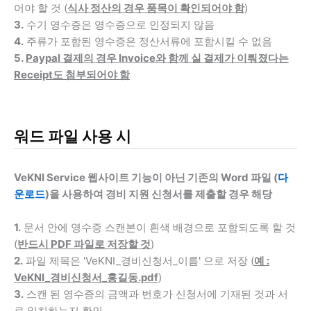
어야 할 것 (
식사 정산의 경우 품목이 확인되어야 함
)
3.
수기 영수증은 영수증으로 인정되지 않음
4.
주류가 포함된 영수증은 정산서류에 포함시킬 수 없음
5.
Paypal 결제의 경우 Invoice와 함께 실 결제가 이뤄졌다는
Receipt도 첨부되어야 함
워드 파일 사용 시
VeKNI Service 웹사이트 기능이 아닌 기존의 Word 파일 (
다
운로드
)을 사용하여 경비 지원 신청서를 제출할 경우 해당
1.
문서 안에 영수증 스캔본이 흰색 배경으로 포함되도록 할 것
(
반드시 PDF 파일로 저장할 것
)
2.
파일 제목은 'VeKNI_경비신청서_이름' 으로 저장 (
예 :
VeKNI_경비신청서_홍길동.pdf
)
3.
스캔 된 영수증의 금액과 번호가 신청서에 기재된 것과 서
로 일치하는지 확인